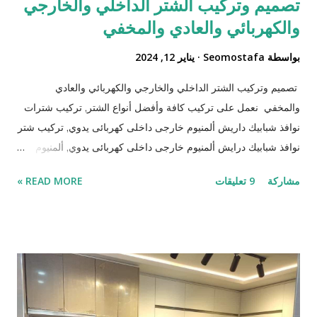
تصميم وتركيب الشتر الداخلي والخارجي
والكهربائي والعادي والمخفي
بواسطة
Seomostafa
يناير 12, 2024
تصميم وتركيب الشتر الداخلي والخارجي والكهربائي والعادي
والمخفي نعمل على تركيب كافة وأفضل أنواع الشتر, تركيب شترات
نوافذ شبابيك داريش ألمنيوم خارجى داخلى كهربائى يدوي, تركيب شتر
نوافذ شبابيك درايش ألمنيوم خارجى داخلى كهربائى يدوي, ألمنيوم
شرائح رول وطني أسباني معزول بالفوم عزل حراري بمحركات
مشاركة
9 تعليقات
READ MORE »
إيطالي و فرنسي سومفي كهربائى اوتوماتيكي بالريموت كنترول,
شترات شبابيك ألمنيوم د, شترات نوافذ ألمنيوم, شتر نوافذ شبابيك
خارجي, شتر نوافذ شبابيك داخلي, شتر نوافذ شبابيك كهربائى, شتر
نوافذ شبابيك يدوي, تركيب كافة أنواع الشترات الالمنيوم للنوافذ
والشبابيك والدرايش بمدينة الرياض وجميع مدن المملكة, نوافذ,شتر
نوافذ الرياض,شتر نوافذ خارجي,شتر نوافذ خارجية,شتر نوافذ
داخلي,شتر نوافذ كهربائيه,شتر نوافذ هي نوافذ قابلة للانحناء,شتر نوافذ