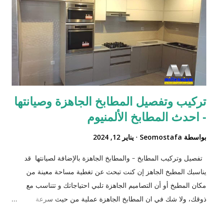
وشبابيك ودرايش كهربائي ويدوي داخلي وخارجي, شتر نوافذ
يدوي,شتر يدوي,شترات,شترات المنيوم,شترات درايش,شترات
شبابيك,شترات نوافذ,شترات نوافذ المنيوم,شترات نوافذ
خارجية,شترات نوافذ داخلية, شترات نوافذ كهربائيه,شترات نوافذ
وشبابيك ودرايش كهربائي ويدوي داخلي وخارجي,شتر...
تركيب وتفصيل المطابخ الجاهزة وصيانتها
- احدث المطابخ الألمنيوم
بواسطة
Seomostafa
يناير 12, 2024
تفصيل وتركيب المطابخ - والمطابخ الجاهزة بالإضافة لصيانتها قد
يناسبك المطبخ الجاهز إن كنت تبحث عن تغطية مساحة معينة من
مكان المطبخ أو أن التصاميم الجاهزة تلبي احتياجاتك و تتناسب مع
ذوقك، ولا شك في ان المطابخ الجاهزة عملية من حيث سرعة
استلامها واستخدامها، كما أن لها خصائص تتناسب مع كل المساحات اذا