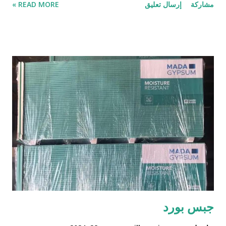
مشاركة
إرسال تعليق
READ MORE »
قمت بتغيير مقر السكن فهي قد تكون مفيدة للغاية ولكن ! هناك بعض
الأشخاص الذين يرغبون بتصميم مطابخهم بأنفسهم وعلى حسب
اذواقهم واختياراتهم بما يتلاءم مع طبيعة العادات والتقاليد أو لكون
التصميم الذي يريدون فريدً للغاية لا يوجد مثله الكثير، تقدم مصانع
شركة ملينيوم تفصيل وتركيب مطابخ بتصميم مطبخ الاحلام التي
تطمح في اقتنائه، مطابخ حصرية وفريدة يتم تصميمها خصيصًا من
أجلك في أسرع وقت، فقط عشرون يومًا واستلم مطبخك المفصل و
العمولة شامل النقل والتركيب وضمان عشر سنوات من تاريخ الاستلام
تفصيل المطابخ تفصيل المطابخ أو المطابخ العمولة هي عكس
المطابخ الجاهزة، إذ يتم معاينتها في البداية واختيارها، وهذا عكس تصنيع
المطبخ وتفصيلة وعمل مطبخ عمولة، إذ يست...
جبس بورد