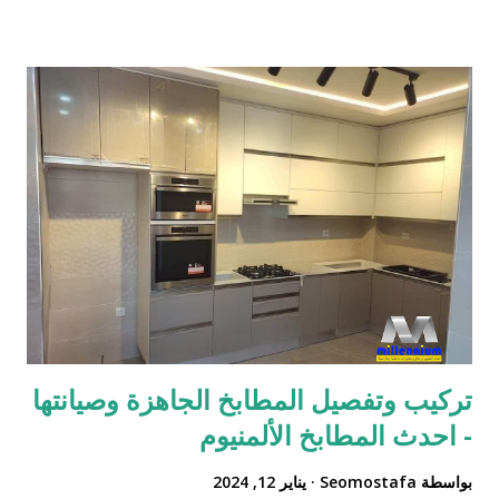
خارجي, شتر نوافذ شبابيك داخلي, شتر نوافذ شبابيك كهربائى, شتر
نوافذ شبابيك يدوي, تركيب كافة أنواع الشترات الالمنيوم للنوافذ
والشبابيك والدرايش بمدينة الرياض وجميع مدن المملكة, نوافذ,شتر
نوافذ الرياض,شتر نوافذ خارجي,شتر نوافذ خارجية,شتر نوافذ
داخلي,شتر نوافذ كهربائيه,شتر نوافذ هي نوافذ قابلة للانحناء,شتر نوافذ
وشبابيك ودرايش كهربائي ويدوي داخلي وخارجي, شتر نوافذ
يدوي,شتر يدوي,شترات,شترات المنيوم,شترات درايش,شترات
شبابيك,شترات نوافذ,شترات نوافذ المنيوم,شترات نوافذ
خارجية,شترات نوافذ داخلية, شترات نوافذ كهربائيه,شترات نوافذ
وشبابيك ودرايش كهربائي ويدوي داخلي وخارجي,شتر...
تركيب وتفصيل المطابخ الجاهزة وصيانتها
- احدث المطابخ الألمنيوم
بواسطة
Seomostafa
يناير 12, 2024