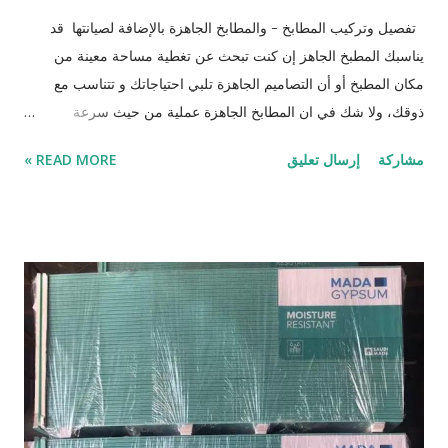
تفصيل وتركيب المطابخ - والمطابخ الجاهزة بالإضافة لصيانتها قد
يناسبك المطبخ الجاهز إن كنت تبحث عن تغطية مساحة معينة من
مكان المطبخ أو أن التصاميم الجاهزة تلبي احتياجاتك و تتناسب مع
ذوقك، ولا شك في ان المطابخ الجاهزة عملية من حيث سرعة
استلامها واستخدامها، كما أن لها خصائص تتناسب مع كل المساحات اذا
مشاركة
إرسال تعليق
READ MORE »
قمت بتغيير مقر السكن فهي قد تكون مفيدة للغاية ولكن ! هناك بعض
الأشخاص الذين يرغبون بتصميم مطابخهم بأنفسهم وعلى حسب
اذواقهم واختياراتهم بما يتلاءم مع طبيعة العادات والتقاليد أو لكون
التصميم الذي يريدون فريدً للغاية لا يوجد مثله الكثير، تقدم مصانع
شركة ملينيوم تفصيل وتركيب مطابخ بتصميم مطبخ الاحلام التي
تطمح في اقتنائه، مطابخ حصرية وفريدة يتم تصميمها خصيصًا من
أجلك في أسرع وقت، فقط عشرون يومًا واستلم مطبخك المفصل و
العمولة شامل النقل والتركيب وضمان عشر سنوات من تاريخ الاستلام
تفصيل المطابخ تفصيل المطابخ أو المطابخ العمولة هي عكس
المطابخ الجاهزة، إذ يتم معاينتها في البداية واختيارها، وهذا عكس تصنيع
المطبخ وتفصيلة وعمل مطبخ عمولة، إذ يست...