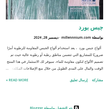
جبس بورد
بواسطة
millennnium.com
ديسمبر 28, 2024
ألواح جبس بورد ، يعد استخدام ألواح الجبس المقاومة للرطوبة أمرًا
ضروريًا للمشاريع التي تتضمن مناطق رطبة أو رطوبة عالية حيث تم
تصميم الألواح لتكون مقاومة للماء، سيوفر لك الاستثمار في هذا المنتج
الوقت والمال على المدى الطويل من خلال منع الإصلاحات المكلفة
بسبب تلف المياه احصل عليه الآن من خلال متجر تمكين للديكور .
مشاركة
إرسال تعليق
READ MORE »
مواصفات المنتج : النوع: ألواح جبس بورد المقاس:عرض 120 سم *
طول 240 سم مميزات الواح جبس بورد : 1.ألواح جبس المقاومة
للرطوبة تعتبر خيارًا مثاليًا للجدران والأسقف في المناطق التي تشكل
الرطوبة مصدر قلق. الألواح تجعل خصائصه المقاومة للرطوبة أكثر
‏يتم التشغيل بواسطة Blogger