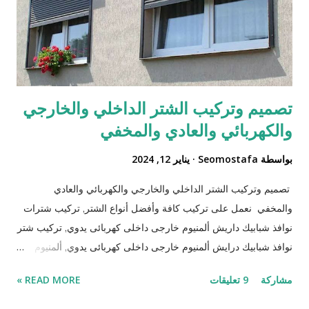
تصميم وتركيب الشتر الداخلي والخارجي
والكهربائي والعادي والمخفي
بواسطة
Seomostafa
يناير 12, 2024
تصميم وتركيب الشتر الداخلي والخارجي والكهربائي والعادي
والمخفي نعمل على تركيب كافة وأفضل أنواع الشتر, تركيب شترات
نوافذ شبابيك داريش ألمنيوم خارجى داخلى كهربائى يدوي, تركيب شتر
نوافذ شبابيك درايش ألمنيوم خارجى داخلى كهربائى يدوي, ألمنيوم
شرائح رول وطني أسباني معزول بالفوم عزل حراري بمحركات
مشاركة
9 تعليقات
READ MORE »
إيطالي و فرنسي سومفي كهربائى اوتوماتيكي بالريموت كنترول,
شترات شبابيك ألمنيوم د, شترات نوافذ ألمنيوم, شتر نوافذ شبابيك