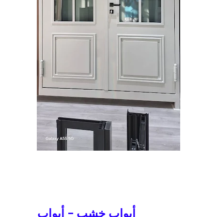
أبواب خشب - أبواب