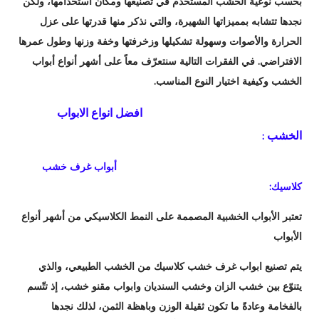
بحسب نوعية الخشب المستخدم في تصنيعها ومكان استخدامها، ولكن
نجدها تتشابه بمميزاتها الشهيرة، والتي نذكر منها قدرتها على عزل
الحرارة والأصوات وسهولة تشكيلها وزخرفتها وخفة وزنها وطول عمرها
الافتراضي. في الفقرات التالية سنتعرّف معاً على أشهر أنواع أبواب
الخشب وكيفية اختيار النوع المناسب.
افضل انواع الابواب
الخشب
:
أبواب غرف خشب
كلاسيك:
تعتبر الأبواب الخشبية المصممة على النمط الكلاسيكي من أشهر أنواع
الأبواب
يتم تصنيع ابواب غرف خشب كلاسيك من الخشب الطبيعي، والذي
يتنوّع بين خشب الزان وخشب السنديان وابواب مقنو خشب، إذ تتّسم
بالفخامة وعادةً ما تكون ثقيلة الوزن وباهظة الثمن، لذلك نجدها